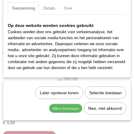
Toestemming
Details
Over
Op deze website worden cookies gebruikt
Kraftwerk 100090 Dop zeskant 1/4" 9 mm
Verchroomd en voorzien van gekartelde rand.Uitvoering:…
Cookies worden door ons gebruikt voor verkeersanalyse, het
aanbieden van sociale media-functies en het personaliseren van
€ 3,47
informatie en advertenties. Daarnaast verlenen we onze sociale
media-, advertentie- en analysepartners toegang tot informatie over
IN WINKELWAGEN
hoe u onze site gebruikt. Zij kunnen deze informatie gebruiken in
combinatie met andere gegevens die zij mogelijk hebben verzameld
door uw gebruik van hun diensten of die u hen hebt verstrekt.
Later opnieuw tonen
Selectie toestaan
Alles toestaan
Nee, niet akkoord
Kraftwerk 100100 Dop zeskant 1/4" 10 mm
Verchroomd en voorzien van gekartelde rand.Uitvoering:…
€ 3,28