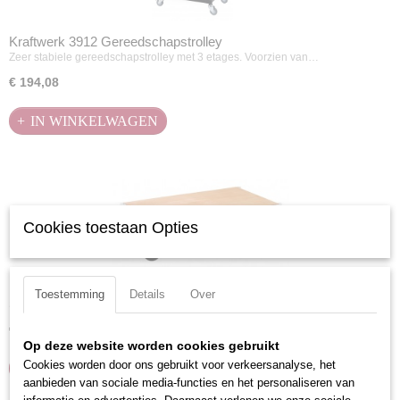
Kraftwerk 3912 Gereedschapstrolley
Zeer stabiele gereedschapstrolley met 3 etages. Voorzien van…
€ 194,08
IN WINKELWAGEN
Cookies toestaan Opties
Kraftwerk 143.270.001 Trolley
Toestemming
Details
Over
Stevige trolley die gebruikt kan worden voor vele…
€ 245,03
Op deze website worden cookies gebruikt
Cookies worden door ons gebruikt voor verkeersanalyse, het
IN WINKELWAGEN
aanbieden van sociale media-functies en het personaliseren van