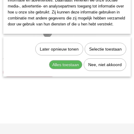
informatie en advertenties. Daarnaast verlenen we onze sociale
media-, advertentie- en analysepartners toegang tot informatie over
hoe u onze site gebruikt. Zij kunnen deze informatie gebruiken in
combinatie met andere gegevens die zij mogelijk hebben verzameld
door uw gebruik van hun diensten of die u hen hebt verstrekt.
Kraftwerk 145.000.020 Trolley
Later opnieuw tonen
Selectie toestaan
Stevige trolley voorzien van een plaatstalen constructie,…
€ 124,43
Alles toestaan
Nee, niet akkoord
IN WINKELWAGEN