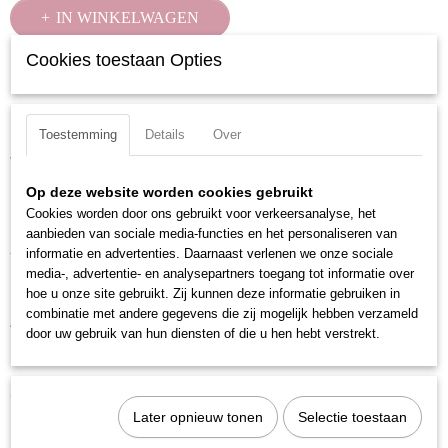
IN WINKELWAGEN
Cookies toestaan Opties
Specificaties
Productcode
Omschrijving
Toestemming
Details
Over
100045
Verchroomd en voorzien van gekartelde rand.
EAN code
7612206000031
Op deze website worden cookies gebruikt
Uitvoering: Zeskant
Productcode leverancier
Cookies worden door ons gebruikt voor verkeersanalyse, het
Materiaal: Chroom Vanadium
100045
aanbieden van sociale media-functies en het personaliseren van
informatie en advertenties. Daarnaast verlenen we onze sociale
Totale lengte: 25 mm
media-, advertentie- en analysepartners toegang tot informatie over
Maat: 4.5 mm
hoe u onze site gebruikt. Zij kunnen deze informatie gebruiken in
combinatie met andere gegevens die zij mogelijk hebben verzameld
Aandrijfgrootte: 1/4 inch
door uw gebruik van hun diensten of die u hen hebt verstrekt.
DIN ISO: DIN 3124 / ISO 2725-1
Ook interessant
Later opnieuw tonen
Selectie toestaan