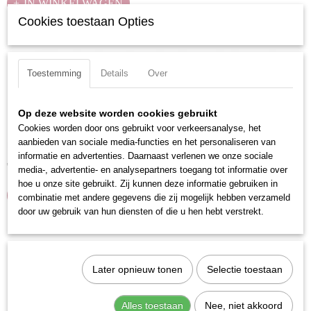
IN WINKELWAGEN
Cookies toestaan Opties
Toestemming
Details
Over
Op deze website worden cookies gebruikt
Cookies worden door ons gebruikt voor verkeersanalyse, het
Kraftwerk 3487 Ringsleutel 20 x 22 mm
aanbieden van sociale media-functies en het personaliseren van
Doorgezet model.Totale lengte: 317 mmDIN ISO: DIN 838 / ISO…
informatie en advertenties. Daarnaast verlenen we onze sociale
€ 15,12
media-, advertentie- en analysepartners toegang tot informatie over
hoe u onze site gebruikt. Zij kunnen deze informatie gebruiken in
IN WINKELWAGEN
combinatie met andere gegevens die zij mogelijk hebben verzameld
door uw gebruik van hun diensten of die u hen hebt verstrekt.
Later opnieuw tonen
Selectie toestaan
Alles toestaan
Nee, niet akkoord