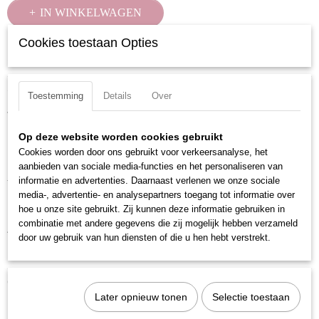
IN WINKELWAGEN
Cookies toestaan Opties
Specificaties
Productcode
Omschrijving
Toestemming
Details
Over
100040
Verchroomd en voorzien van gekartelde rand.
EAN code
7612206000024
Op deze website worden cookies gebruikt
Uitvoering: Zeskant
Productcode leverancier
Cookies worden door ons gebruikt voor verkeersanalyse, het
Materiaal: Chroom Vanadium
100040
aanbieden van sociale media-functies en het personaliseren van
informatie en advertenties. Daarnaast verlenen we onze sociale
Totale lengte: 25 mm
media-, advertentie- en analysepartners toegang tot informatie over
Maat: 4 mm
hoe u onze site gebruikt. Zij kunnen deze informatie gebruiken in
combinatie met andere gegevens die zij mogelijk hebben verzameld
Aandrijfgrootte: 1/4 inch
door uw gebruik van hun diensten of die u hen hebt verstrekt.
DIN ISO: DIN 3124 / ISO 2725-1
Ook interessant
Later opnieuw tonen
Selectie toestaan