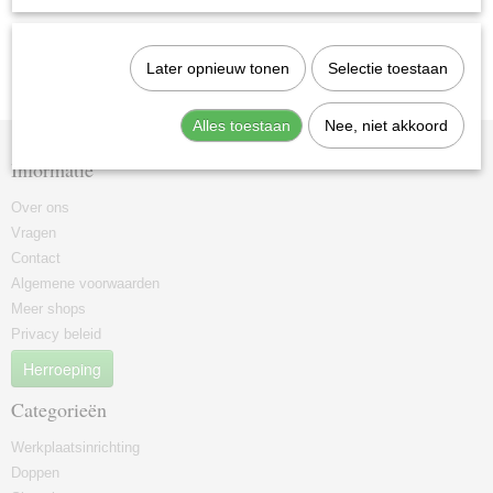
Later opnieuw tonen
Selectie toestaan
Alles toestaan
Nee, niet akkoord
Informatie
Over ons
Vragen
Contact
Algemene voorwaarden
Meer shops
Privacy beleid
Herroeping
Categorieën
Werkplaatsinrichting
Doppen