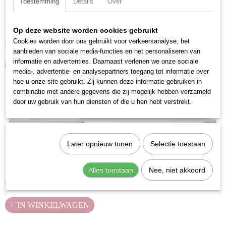
Toestemming
Details
Over
Kraftwerk 3350-3 Pendrijver 3 mm
Fijn gepolijst en hoogglans verchroomd.Materiaal: Chroom…
Op deze website worden cookies gebruikt
Cookies worden door ons gebruikt voor verkeersanalyse, het
€ 4,44
aanbieden van sociale media-functies en het personaliseren van
informatie en advertenties. Daarnaast verlenen we onze sociale
IN WINKELWAGEN
media-, advertentie- en analysepartners toegang tot informatie over
hoe u onze site gebruikt. Zij kunnen deze informatie gebruiken in
combinatie met andere gegevens die zij mogelijk hebben verzameld
door uw gebruik van hun diensten of die u hen hebt verstrekt.
Later opnieuw tonen
Selectie toestaan
Kraftwerk 3350-4 Pendrijver 4 mm
Fijn gepolijst en hoogglans verchroomd.Materiaal: Chroom…
Alles toestaan
Nee, niet akkoord
€ 4,94
IN WINKELWAGEN