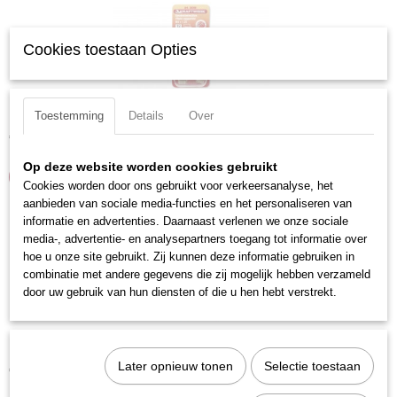
Cookies toestaan Opties
Kraftwerk 28080 Draadbus m8x1.25 12st
Toestemming
Details
Over
€ 9,80
Op deze website worden cookies gebruikt
IN WINKELWAGEN
Cookies worden door ons gebruikt voor verkeersanalyse, het
aanbieden van sociale media-functies en het personaliseren van
informatie en advertenties. Daarnaast verlenen we onze sociale
media-, advertentie- en analysepartners toegang tot informatie over
hoe u onze site gebruikt. Zij kunnen deze informatie gebruiken in
combinatie met andere gegevens die zij mogelijk hebben verzameld
door uw gebruik van hun diensten of die u hen hebt verstrekt.
Kraftwerk 28100 Draadbus m10x1.25 12st
Later opnieuw tonen
Selectie toestaan
€ 11,80