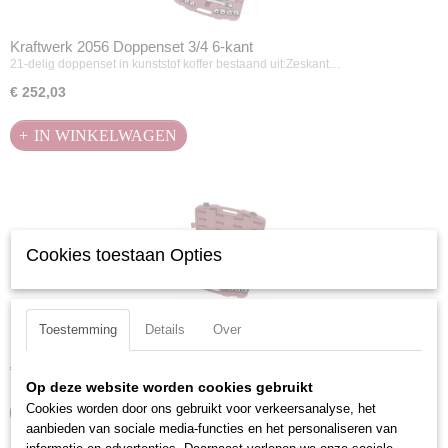
Kraftwerk 2056 Doppenset 3/4 6-kant
21-delig doppenset in kunststof koffer bestaand uit:Zeskant…
€ 252,03
IN WINKELWAGEN
Cookies toestaan Opties
Kraftwerk 2057 Doppenassortiment met ratel 3/4" 21-delig
Toestemming
Details
Over
21-delig doppenset in kunststof koffer bestaand uit:Zeskant…
€ 364,14
Op deze website worden cookies gebruikt
Cookies worden door ons gebruikt voor verkeersanalyse, het
IN WINKELWAGEN
aanbieden van sociale media-functies en het personaliseren van