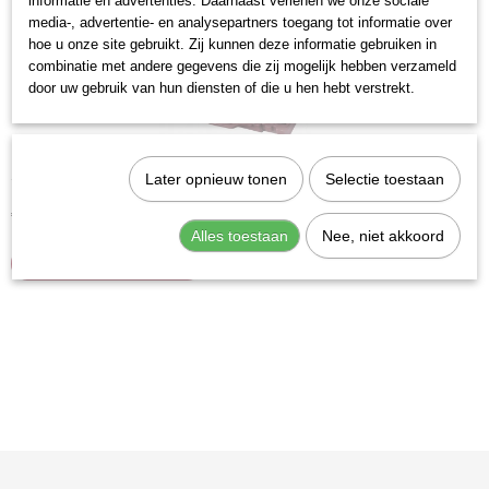
informatie en advertenties. Daarnaast verlenen we onze sociale
media-, advertentie- en analysepartners toegang tot informatie over
hoe u onze site gebruikt. Zij kunnen deze informatie gebruiken in
combinatie met andere gegevens die zij mogelijk hebben verzameld
door uw gebruik van hun diensten of die u hen hebt verstrekt.
Kraftwerk 400015 Krachtdopset 3/4
Later opnieuw tonen
Selectie toestaan
7-delig krachtdoppenset bestaand uit:Zeskant krachtdoppen 24…
€ 182,83
Alles toestaan
Nee, niet akkoord
IN WINKELWAGEN