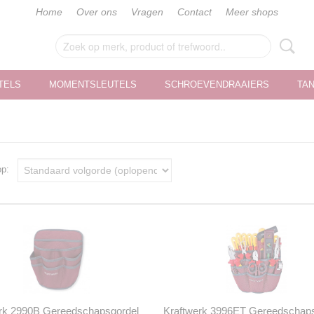
Home
Over ons
Vragen
Contact
Meer shops
TELS
MOMENTSLEUTELS
SCHROEVENDRAAIERS
TA
 op:
rk 2990B Gereedschapsgordel
Kraftwerk 3996ET Gereedschap