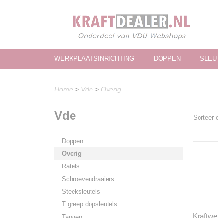
WERKPLAATSINRICHTING
DOPPEN
SLEU
Home
>
Vde
>
Overig
Vde
Sorteer
Doppen
Overig
Ratels
Schroevendraaiers
Steeksleutels
T greep dopsleutels
Kraftwe
Tangen