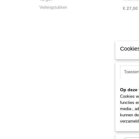
Verlengstukken
€ 27,00
Cookies
Toeste
Kraftwe
Afzetlint
Op deze 
aan…
Cookies wo
€ 67,50
functies e
media-, ad
kunnen dez
verzameld 