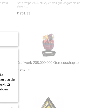
afzetlint
apstas1
Set afzetpalen (6 stuks) en veiligheidsgordels (2
stuks),…
€ 701,33
n
Kraftwerk 208.000.000 Gereedschapset
VDE
es, voor
€ 232,59
ia-
nze sociale
ikt. Zij
hebben