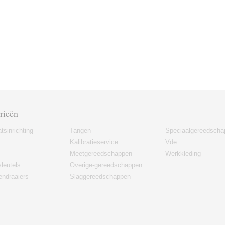
rieën
tsinrichting
Tangen
Speciaalgereedscha
Kalibratieservice
Vde
Meetgereedschappen
Werkkleding
leutels
Overige-gereedschappen
ndraaiers
Slaggereedschappen