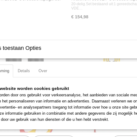
met VDE assortiment
20-delig.Set bestaand uit:1 gereedsch
VDE…
€ 154,98
 toestaan Opties
mming
Details
Over
rk 107.000.106 Afzetlint
Kraftwerk 107.000.107 Afzetpale
 voor het afbakenen van ruimtes waar er
Afzetpaal geschikt voor afzetlint cassett
website worden cookies gebruikt
het…
rden door ons gebruikt voor verkeersanalyse, het aanbieden van sociale med
€ 120,96
n het personaliseren van informatie en advertenties. Daarnaast verlenen we o
vertentie- en analysepartners toegang tot informatie over hoe u onze site gebru
e informatie gebruiken in combinatie met andere gegevens die zij mogelijk 
door uw gebruik van hun diensten of die u hen hebt verstrekt.