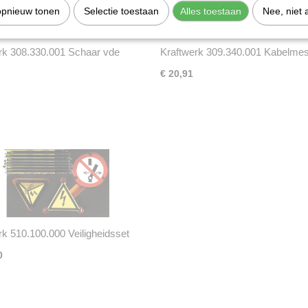
opnieuw tonen
Selectie toestaan
Alles toestaan
Nee, niet 
rk 308.330.001 Schaar vde
Kraftwerk 309.340.001 Kabelme
€ 20,91
rk 510.100.000 Veiligheidsset
0