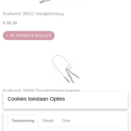
Kraftwerk 30012 Slangklemtang
€ 35,18
IN WINKELWAGEN
Kraftwerk 30644 Slangklemtang bowden
Slangklemtang met bowdenkabel om verende slangklemmen in…
Cookies toestaan Opties
€ 57,13
IN WINKELWAGEN
Toestemming
Details
Over