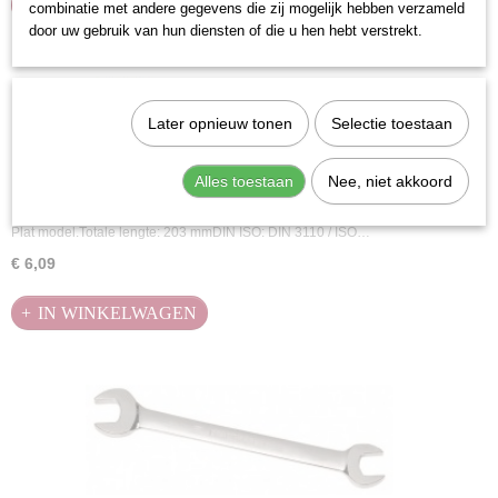
IN WINKELWAGEN
combinatie met andere gegevens die zij mogelijk hebben verzameld
door uw gebruik van hun diensten of die u hen hebt verstrekt.
Later opnieuw tonen
Selectie toestaan
Alles toestaan
Nee, niet akkoord
Kraftwerk 3565 Steeksleutel 16 x 17 mm
Plat model.Totale lengte: 203 mmDIN ISO: DIN 3110 / ISO…
€ 6,09
IN WINKELWAGEN