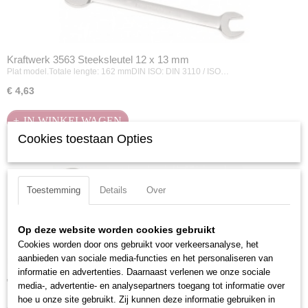
Kraftwerk 3563 Steeksleutel 12 x 13 mm
Plat model.Totale lengte: 162 mmDIN ISO: DIN 3110 / ISO…
€ 4,63
IN WINKELWAGEN
Cookies toestaan Opties
Toestemming
Details
Over
Op deze website worden cookies gebruikt
Cookies worden door ons gebruikt voor verkeersanalyse, het
Kraftwerk 3564 Steeksleutel 14 x 15 mm
aanbieden van sociale media-functies en het personaliseren van
Plat model.Totale lengte: 188 mmDIN ISO: DIN 3110 / ISO…
informatie en advertenties. Daarnaast verlenen we onze sociale
€ 5,28
media-, advertentie- en analysepartners toegang tot informatie over
hoe u onze site gebruikt. Zij kunnen deze informatie gebruiken in