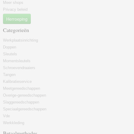
Meer shops
Privacy beleid
Herroeping
Categorieën
Werkplaatsinrichting
Doppen
Sleutels
Momentsleutels
Schroevendraaiers
Tangen
Kalibratieservice
Meetgereedschappen
Overige-gereedschappen
Slaggereedschappen
Speciaalgereedschappen
Vde
Werkkleding
Betaalmethodes