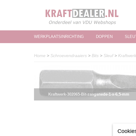
WERKPLAATSINRICHTING
DOPPEN
SLEU
Home
>
Schroevendraaiers
>
Bits
>
Sleuf
>
Kraftwer
Kraftwerk-302065-Bit-zaagsnede-1-x-6,5-mm
Cookies