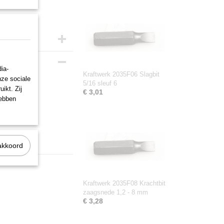
ia-
Kraftwerk 2035F06 Slagbit
nze sociale
5/16 sleuf 6
ikt. Zij
€ 3,01
hebben
akkoord
Kraftwerk 2035F08 Krachtbit
zaagsnede 1,2 - 8 mm
€ 3,28