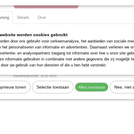
IN WINKELWAGEN
mming
Details
Over
Specificaties
Productcode
302065
website worden cookies gebruikt
Omschrijving
EAN code
7612206004299
rden door ons gebruikt voor verkeersanalyse, het aanbieden van sociale med
Productcode leverancier
302065
n het personaliseren van informatie en advertenties. Daarnaast verlenen we o
Materiaal: S2 gereedschapsstaal
vertentie- en analysepartners toegang tot informatie over hoe u onze site gebru
Totale lengte: 30 mm
e informatie gebruiken in combinatie met andere gegevens die zij mogelijk 
door uw gebruik van hun diensten of die u hen hebt verstrekt.
Grootte: 1 x 6,5 mm
Aandrijfgrootte: 5/16 inch
DIN ISO: DIN 3127, ISO 2351
opnieuw tonen
Selectie toestaan
Alles toestaan
Nee, niet 