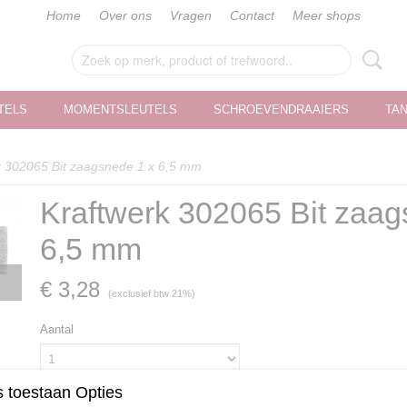
Home
Over ons
Vragen
Contact
Meer shops
TELS
MOMENTSLEUTELS
SCHROEVENDRAAIERS
TA
k 302065 Bit zaagsnede 1 x 6,5 mm
Kraftwerk 302065 Bit zaag
6,5 mm
€ 3,28
(exclusief btw 21%)
Aantal
 toestaan Opties