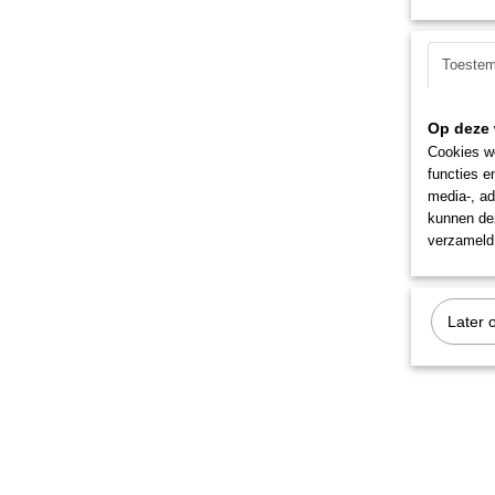
Toeste
Op deze 
Cookies wo
functies e
media-, ad
kunnen dez
verzameld 
Later 