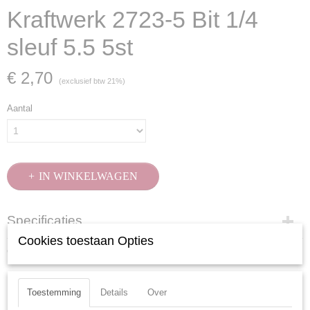
Kraftwerk 2723-5 Bit 1/4
sleuf 5.5 5st
€ 2,70
(exclusief btw 21%)
Aantal
IN WINKELWAGEN
Specificaties
Cookies toestaan Opties
Productcode
Ook interessant
2723-5
EAN code
7612206101288
Toestemming
Details
Over
Productcode leverancier