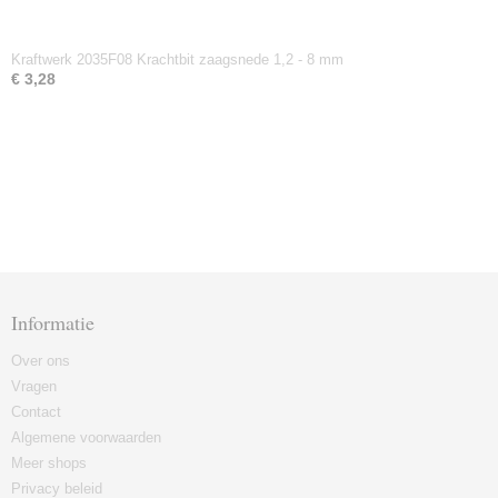
Kraftwerk 2035F08 Krachtbit zaagsnede 1,2 - 8 mm
€ 3,28
Informatie
Over ons
Vragen
Contact
Algemene voorwaarden
Meer shops
Privacy beleid