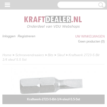
Inloggen
Registreren
UW WINKELWAGEN
Geen producten
(0)
Home
>
Schroevendraaiers
>
Bits
>
Sleuf
>
Kraftwerk 2723-5 Bit
1/4 sleuf 5.5 5st
Kraftwerk-2723-5-Bit-1/4-sleuf-5.5-5st