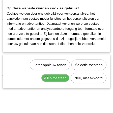
2723-5
Op deze website worden cookies gebruikt
Cookies worden door ons gebruikt voor verkeersanalyse, het
Kraftwerk 2035F10 Krachtbit zaagsnede 1,6 - 10 mm
aanbieden van sociale media-functies en het personaliseren van
€ 3,28
informatie en advertenties. Daarnaast verlenen we onze sociale
media-, advertentie- en analysepartners toegang tot informatie over
hoe u onze site gebruikt. Zij kunnen deze informatie gebruiken in
combinatie met andere gegevens die zij mogelijk hebben verzameld
door uw gebruik van hun diensten of die u hen hebt verstrekt.
Later opnieuw tonen
Selectie toestaan
Kraftwerk 2035F06 Slagbit 5/16 sleuf 6
€ 3,01
Alles toestaan
Nee, niet akkoord