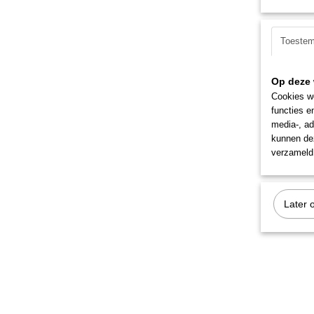
Toeste
Op deze 
Cookies wo
functies e
media-, ad
kunnen dez
verzameld 
Later 