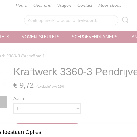
Home
Over ons
Vragen
Contact
Meer shops
TELS
MOMENTSLEUTELS
SCHROEVENDRAAIERS
TA
erk 3360-3 Pendrijver 3
Kraftwerk 3360-3 Pendrijve
€ 9,72
(exclusief btw 21%)
Aantal
IN WINKELWAGEN
 toestaan Opties