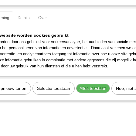
Specificaties
mming
Details
Over
Productcode
3360-3
EAN code
7612206121361
Productcode leverancier
3360-3
website worden cookies gebruikt
rden door ons gebruikt voor verkeersanalyse, het aanbieden van sociale med
n het personaliseren van informatie en advertenties. Daarnaast verlenen we o
vertentie- en analysepartners toegang tot informatie over hoe u onze site gebru
e informatie gebruiken in combinatie met andere gegevens die zij mogelijk 
door uw gebruik van hun diensten of die u hen hebt verstrekt.
opnieuw tonen
Selectie toestaan
Alles toestaan
Nee, niet 