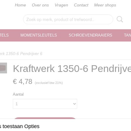
Home
Over ons
Vragen
Contact
Meer shops
TELS
MOMENTSLEUTELS
SCHROEVENDRAAIERS
TA
erk 1350-6 Pendrijver 6
Kraftwerk 1350-6 Pendrijve
€ 4,78
(exclusief btw 21%)
Aantal
IN WINKELWAGEN
 toestaan Opties