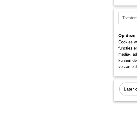
Toeste
Op deze 
Cookies wo
functies e
media-, ad
kunnen dez
verzameld 
Later 