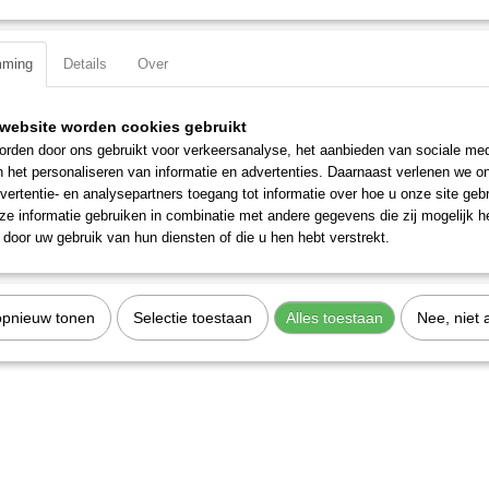
Specificaties
mming
Details
Over
Productcode
1350-6
EAN code
7612206080989
Productcode leverancier
1350-6
website worden cookies gebruikt
rden door ons gebruikt voor verkeersanalyse, het aanbieden van sociale med
n het personaliseren van informatie en advertenties. Daarnaast verlenen we o
vertentie- en analysepartners toegang tot informatie over hoe u onze site gebru
e informatie gebruiken in combinatie met andere gegevens die zij mogelijk 
door uw gebruik van hun diensten of die u hen hebt verstrekt.
opnieuw tonen
Selectie toestaan
Alles toestaan
Nee, niet 