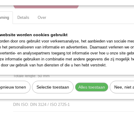
IN WINKELWAGEN
mming
Details
Over
Specificaties
Productcode
101130
website worden cookies gebruikt
Omschrijving
EAN code
7612206000475
rden door ons gebruikt voor verkeersanalyse, het aanbieden van sociale med
Productcode leverancier
101130
n het personaliseren van informatie en advertenties. Daarnaast verlenen we o
Verchroomd en voorzien van gekartelde rand.
vertentie- en analysepartners toegang tot informatie over hoe u onze site gebru
Uitvoering: Zeskant, lang
e informatie gebruiken in combinatie met andere gegevens die zij mogelijk 
door uw gebruik van hun diensten of die u hen hebt verstrekt.
Materiaal: Chroom Vanadium
Totale lengte: 50 mm
Maat: 13 mm
opnieuw tonen
Selectie toestaan
Alles toestaan
Nee, niet 
Aandrijfgrootte: 1/4 inch
DIN ISO: DIN 3124 / ISO 2725-1