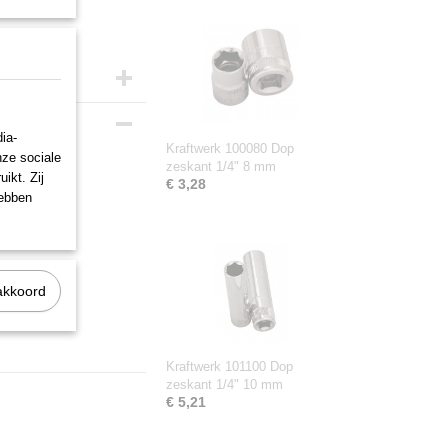
ia-
Kraftwerk 100080 Dop
nze sociale
zeskant 1/4" 8 mm
ikt. Zij
€ 3,28
hebben
akkoord
Kraftwerk 101100 Dop
zeskant 1/4" 10 mm
€ 5,21