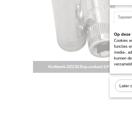
Toeste
Op deze 
Cookies wo
functies e
media-, ad
kunnen dez
verzameld 
Kraftwerk-101130-Dop-zeskant-1/4"-13-mm
Later 