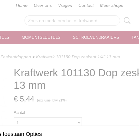
Home
Over ons
Vragen
Contact
Meer shops
TELS
MOMENTSLEUTELS
SCHROEVENDRAAIERS
TA
>
Zeskantdoppen
>
Kraftwerk 101130 Dop zeskant 1/4" 13 mm
Kraftwerk 101130 Dop zesk
13 mm
€ 5,44
(exclusief btw 21%)
Aantal
 toestaan Opties