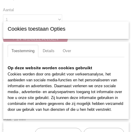
Aantal
Cookies toestaan Opties
IN WINKELWAGEN
Toestemming
Details
Over
Specificaties
Op deze website worden cookies gebruikt
Productcode
Omschrijving
Cookies worden door ons gebruikt voor verkeersanalyse, het
101100
aanbieden van sociale media-functies en het personaliseren van
Verchroomd en voorzien van gekartelde rand.
EAN code
informatie en advertenties. Daarnaast verlenen we onze sociale
7612206000444
Uitvoering: Zeskant, lang
media-, advertentie- en analysepartners toegang tot informatie over
Productcode leverancier
hoe u onze site gebruikt. Zij kunnen deze informatie gebruiken in
Materiaal: Chroom Vanadium
101100
combinatie met andere gegevens die zij mogelijk hebben verzameld
door uw gebruik van hun diensten of die u hen hebt verstrekt.
Totale lengte: 50 mm
Maat: 10 mm
Aandrijfgrootte: 1/4 inch