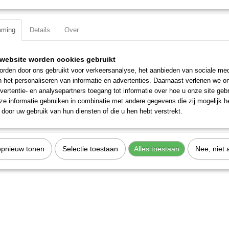
Specificaties
mming
Details
Over
Productcode
30648
EAN code
7612206092234
Productcode leverancier
30648
website worden cookies gebruikt
rden door ons gebruikt voor verkeersanalyse, het aanbieden van sociale med
n het personaliseren van informatie en advertenties. Daarnaast verlenen we o
vertentie- en analysepartners toegang tot informatie over hoe u onze site gebru
e informatie gebruiken in combinatie met andere gegevens die zij mogelijk 
door uw gebruik van hun diensten of die u hen hebt verstrekt.
opnieuw tonen
Selectie toestaan
Alles toestaan
Nee, niet 