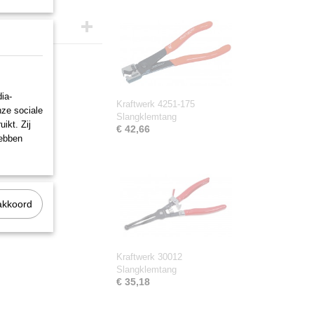
ia-
Kraftwerk 4251-175
nze sociale
Slangklemtang
ikt. Zij
€ 42,66
hebben
akkoord
Kraftwerk 30012
Slangklemtang
€ 35,18