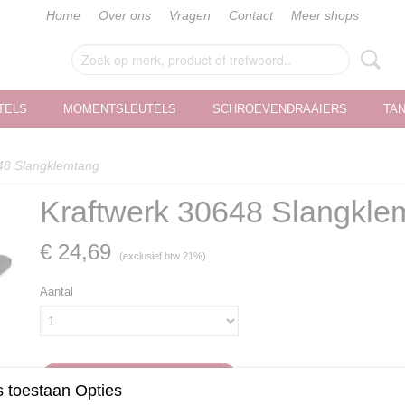
Home
Over ons
Vragen
Contact
Meer shops
TELS
MOMENTSLEUTELS
SCHROEVENDRAAIERS
TA
48 Slangklemtang
Kraftwerk 30648 Slangkle
€ 24,69
(exclusief btw 21%)
Aantal
IN WINKELWAGEN
 toestaan Opties