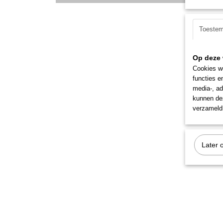
Toeste
Op deze 
Cookies wo
functies e
media-, ad
kunnen dez
verzameld 
Later 