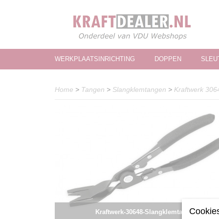
WERKPLAATSINRICHTING
DOPPEN
SLEU
Home
>
Tangen
>
Slangklemtangen
>
Kraftwerk 306
Cookies
Kraftwerk-30648-Slangklemtang