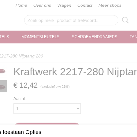
Home
Over ons
Vragen
Contact
Meer shops
TELS
MOMENTSLEUTELS
SCHROEVENDRAAIERS
TA
2217-280 Nijptang 280
Kraftwerk 2217-280 Nijpta
€ 12,42
(exclusief btw 21%)
Aantal
IN WINKELWAGEN
 toestaan Opties