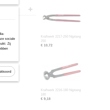
ia-
Kraftwerk 2217-250 Nijptang
nze sociale
250
ikt. Zij
€ 10,72
hebben
akkoord
Kraftwerk 2216-180 Nijptang
180
€ 9,18