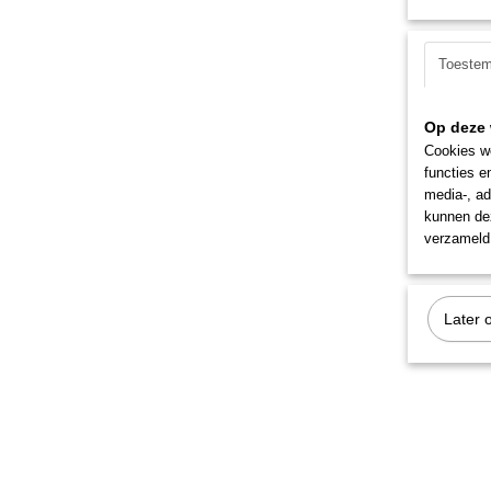
Toeste
Op deze 
Cookies wo
functies e
media-, ad
kunnen dez
verzameld 
Later 