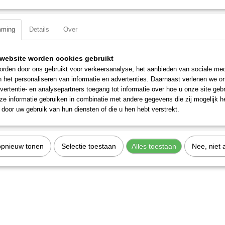
Specificaties
mming
Details
Over
Productcode
2217-280
EAN code
7612206082464
Productcode leverancier
2217-280
website worden cookies gebruikt
rden door ons gebruikt voor verkeersanalyse, het aanbieden van sociale med
n het personaliseren van informatie en advertenties. Daarnaast verlenen we o
vertentie- en analysepartners toegang tot informatie over hoe u onze site gebru
e informatie gebruiken in combinatie met andere gegevens die zij mogelijk 
door uw gebruik van hun diensten of die u hen hebt verstrekt.
opnieuw tonen
Selectie toestaan
Alles toestaan
Nee, niet 