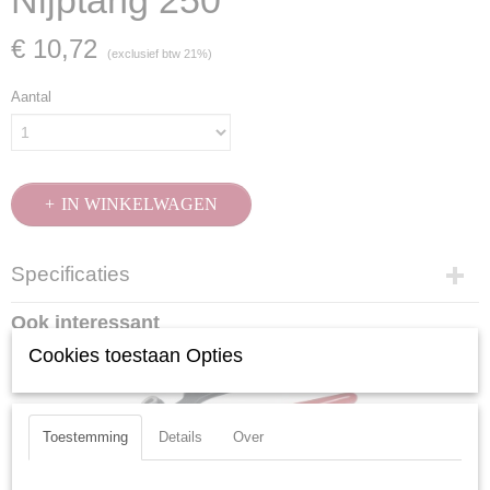
Nijptang 250
€ 10,72
(exclusief btw 21%)
Aantal
IN WINKELWAGEN
Specificaties
Productcode
Ook interessant
2217-250
Cookies toestaan Opties
EAN code
7612206035781
Productcode leverancier
2217-250
Toestemming
Details
Over
Kraftwerk 2216-200 Nijptang 200