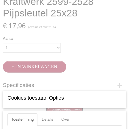
Kraftwerk 2599-2528
Pijpsleutel 25x28
€ 17,96
(exclusief btw 21%)
Aantal
IN WINKELWAGEN
Specificaties
Productcode
Ook interessant
Cookies toestaan Opties
2599-2528
EAN code
7612206055673
Toestemming
Details
Over
Productcode leverancier
2599-2528