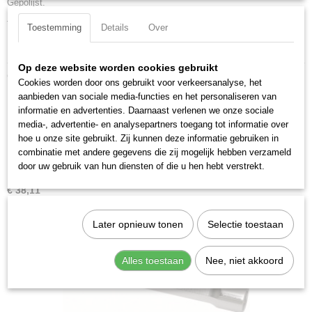
Gepolijst.
Productcode leverancier
2597-18
Totale lengte: 195 mm
Toestemming
Details
Over
DIN ISO: NF ISO 2236
Op deze website worden cookies gebruikt
Ook interessant
Cookies worden door ons gebruikt voor verkeersanalyse, het
aanbieden van sociale media-functies en het personaliseren van
informatie en advertenties. Daarnaast verlenen we onze sociale
media-, advertentie- en analysepartners toegang tot informatie over
hoe u onze site gebruikt. Zij kunnen deze informatie gebruiken in
combinatie met andere gegevens die zij mogelijk hebben verzameld
door uw gebruik van hun diensten of die u hen hebt verstrekt.
Kraftwerk 2589-01 Pijpsleutelset 9-delig
€ 38,11
Later opnieuw tonen
Selectie toestaan
Alles toestaan
Nee, niet akkoord