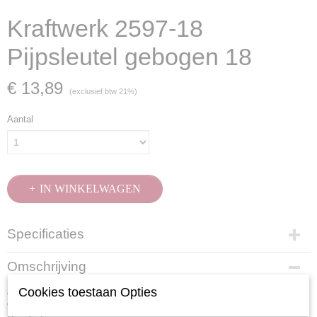
Kraftwerk 2597-18
Pijpsleutel gebogen 18
€ 13,89
(exclusief btw 21%)
Aantal
IN WINKELWAGEN
Specificaties
Productcode
Omschrijving
2597-18
Cookies toestaan Opties
Aan beide zijden voorzien van een zeskantprofiel en de korte zijde is
EAN code
voorzien van een gat waar een draaistang doorheen kan steken.
7612206083140