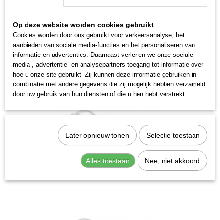
Op deze website worden cookies gebruikt
Cookies worden door ons gebruikt voor verkeersanalyse, het
aanbieden van sociale media-functies en het personaliseren van
informatie en advertenties. Daarnaast verlenen we onze sociale
Kraftwerk 2589-01 Pijpsleutelset 9-delig
media-, advertentie- en analysepartners toegang tot informatie over
€ 38,11
hoe u onze site gebruikt. Zij kunnen deze informatie gebruiken in
combinatie met andere gegevens die zij mogelijk hebben verzameld
door uw gebruik van hun diensten of die u hen hebt verstrekt.
Later opnieuw tonen
Selectie toestaan
Alles toestaan
Nee, niet akkoord
Kraftwerk 2597-14 Pijpsleutel gebogen 14
€ 8,87