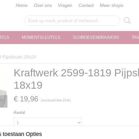
Home
Over ons
Vragen
Contact
Meer shops
TELS
MOMENTSLEUTELS
SCHROEVENDRAAIERS
TA
 Pijpsleutel 18x19
Kraftwerk 2599-1819 Pijpsl
18x19
€ 19,96
(exclusief btw 21%)
Aantal
 toestaan Opties