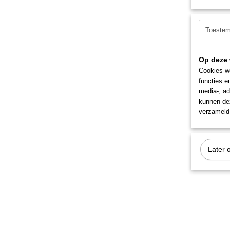
Toeste
Op deze 
Cookies wo
functies e
media-, ad
kunnen dez
verzameld 
Later 