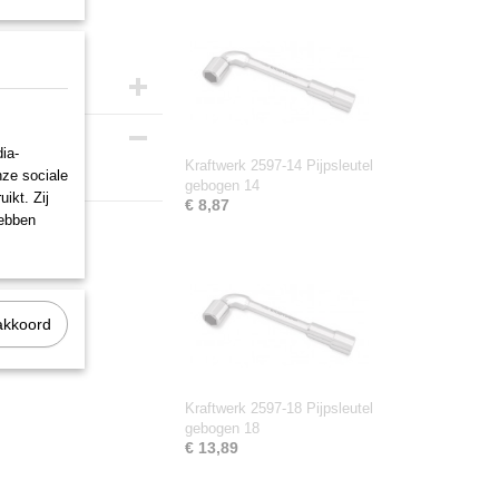
ia-
Kraftwerk 2597-14 Pijpsleutel
nze sociale
gebogen 14
ikt. Zij
€ 8,87
hebben
akkoord
Kraftwerk 2597-18 Pijpsleutel
gebogen 18
€ 13,89