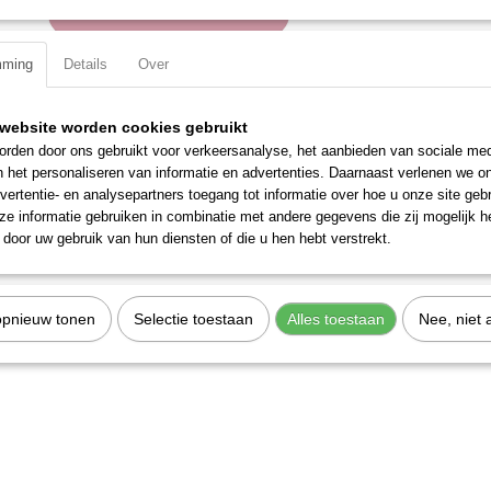
IN WINKELWAGEN
mming
Details
Over
Specificaties
Productcode
2599-1819
website worden cookies gebruikt
Omschrijving
EAN code
7612206055635
rden door ons gebruikt voor verkeersanalyse, het aanbieden van sociale med
Productcode leverancier
2599-1819
n het personaliseren van informatie en advertenties. Daarnaast verlenen we o
Massief met gat voor draaistang.
vertentie- en analysepartners toegang tot informatie over hoe u onze site gebru
e informatie gebruiken in combinatie met andere gegevens die zij mogelijk 
door uw gebruik van hun diensten of die u hen hebt verstrekt.
opnieuw tonen
Selectie toestaan
Alles toestaan
Nee, niet 