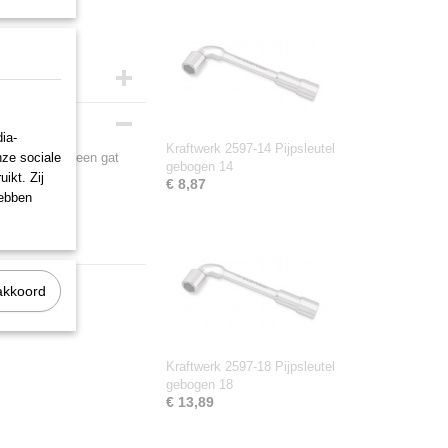
ia-
Kraftwerk 2597-14 Pijpsleutel
nze sociale
 voorzien van een gat
gebogen 14
ikt. Zij
€ 8,87
hebben
akkoord
Kraftwerk 2597-18 Pijpsleutel
gebogen 18
€ 13,89