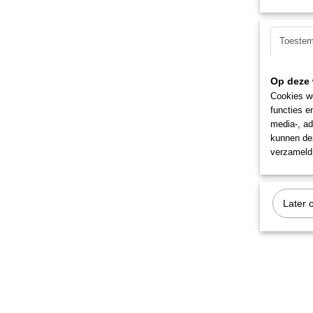
Toeste
Op deze 
Cookies wo
functies e
media-, ad
kunnen dez
verzameld 
Later 