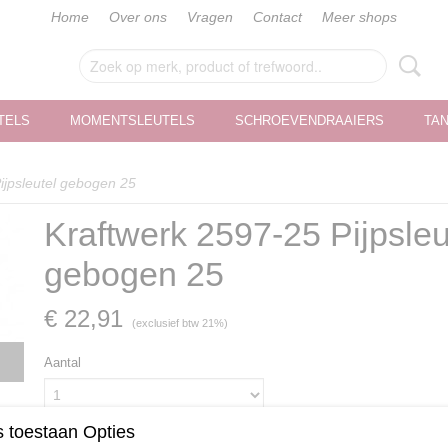
Home
Over ons
Vragen
Contact
Meer shops
TELS
MOMENTSLEUTELS
SCHROEVENDRAAIERS
TA
ijpsleutel gebogen 25
Kraftwerk 2597-25 Pijpsleu
gebogen 25
€ 22,91
(exclusief btw 21%)
Aantal
 toestaan Opties