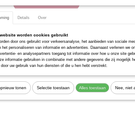
IN WINKELWAGEN
mming
Details
Over
Specificaties
Productcode
2597-25
website worden cookies gebruikt
Omschrijving
EAN code
7612206083218
rden door ons gebruikt voor verkeersanalyse, het aanbieden van sociale med
Productcode leverancier
2597-25
n het personaliseren van informatie en advertenties. Daarnaast verlenen we o
Aan beide zijden voorzien van een zeskantprofiel en de korte zijde is
vertentie- en analysepartners toegang tot informatie over hoe u onze site gebru
waar een draaistang doorheen kan steken. Gepolijst.
e informatie gebruiken in combinatie met andere gegevens die zij mogelijk 
Totale lengte: 260 mm
door uw gebruik van hun diensten of die u hen hebt verstrekt.
DIN ISO: NF ISO 2236
opnieuw tonen
Selectie toestaan
Alles toestaan
Nee, niet 