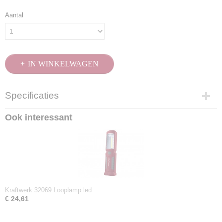
Aantal
IN WINKELWAGEN
Specificaties
Productcode
Ook interessant
701.001.006
EAN code
7612206169370
Productcode leverancier
701.001.006
Kraftwerk 32069 Looplamp led
€ 24,61