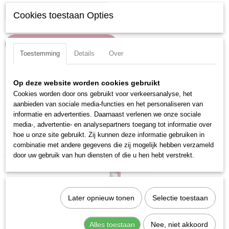
Cookies toestaan Opties
IN WINKELWAGEN
Toestemming
Details
Over
Specificaties
Op deze website worden cookies gebruikt
Cookies worden door ons gebruikt voor verkeersanalyse, het
Productcode
Omschrijving
aanbieden van sociale media-functies en het personaliseren van
32050
informatie en advertenties. Daarnaast verlenen we onze sociale
Led zaklamp voorzien van aluminium behuizing en verstelbare focus.
EAN code
media-, advertentie- en analysepartners toegang tot informatie over
7612206090209
Lengte: 104 mm
hoe u onze site gebruikt. Zij kunnen deze informatie gebruiken in
Productcode leverancier
combinatie met andere gegevens die zij mogelijk hebben verzameld
32050
Ook interessant
door uw gebruik van hun diensten of die u hen hebt verstrekt.
Later opnieuw tonen
Selectie toestaan
Alles toestaan
Nee, niet akkoord