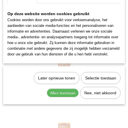
7612206093354
Productcode leverancier
Op deze website worden cookies gebruikt
28060
Cookies worden door ons gebruikt voor verkeersanalyse, het
aanbieden van sociale media-functies en het personaliseren van
Kraftwerk 28100 Draadbus m10x1.25 12st
informatie en advertenties. Daarnaast verlenen we onze sociale
€ 11,80
media-, advertentie- en analysepartners toegang tot informatie over
hoe u onze site gebruikt. Zij kunnen deze informatie gebruiken in
combinatie met andere gegevens die zij mogelijk hebben verzameld
door uw gebruik van hun diensten of die u hen hebt verstrekt.
Later opnieuw tonen
Selectie toestaan
Alles toestaan
Nee, niet akkoord
Kraftwerk 28050 Draadbus m5x0.8 12st
€ 7,79