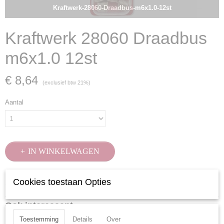
Kraftwerk-28060-Draadbus-m6x1.0-12st
Kraftwerk 28060 Draadbus
m6x1.0 12st
€ 8,64
(exclusief btw 21%)
Aantal
IN WINKELWAGEN
Cookies toestaan Opties
Specificaties
Productcode
Ook interessant
28060
Toestemming
Details
Over
EAN code