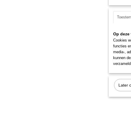
Toeste
Op deze 
Cookies wo
functies e
media-, ad
kunnen dez
verzameld 
Later 