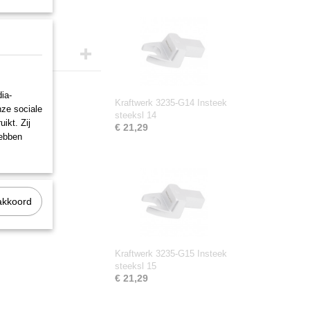
ia-
Kraftwerk 3235-G14 Insteek
nze sociale
steeksl 14
ikt. Zij
€ 21,29
hebben
akkoord
Kraftwerk 3235-G15 Insteek
steeksl 15
€ 21,29