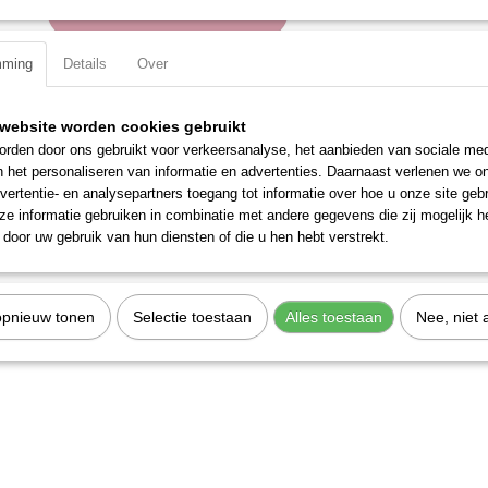
IN WINKELWAGEN
mming
Details
Over
Specificaties
Productcode
3235-R19
website worden cookies gebruikt
EAN code
7612206100267
rden door ons gebruikt voor verkeersanalyse, het aanbieden van sociale med
Productcode leverancier
3235-R19
n het personaliseren van informatie en advertenties. Daarnaast verlenen we o
vertentie- en analysepartners toegang tot informatie over hoe u onze site gebru
e informatie gebruiken in combinatie met andere gegevens die zij mogelijk 
door uw gebruik van hun diensten of die u hen hebt verstrekt.
opnieuw tonen
Selectie toestaan
Alles toestaan
Nee, niet 