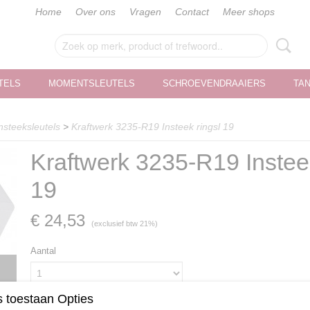
Home
Over ons
Vragen
Contact
Meer shops
TELS
MOMENTSLEUTELS
SCHROEVENDRAAIERS
TA
nsteeksleutels
>
Kraftwerk 3235-R19 Insteek ringsl 19
Kraftwerk 3235-R19 Insteek
19
€ 24,53
(exclusief btw 21%)
Aantal
 toestaan Opties