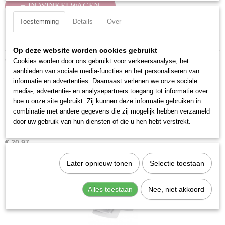
IN WINKELWAGEN
Toestemming
Details
Over
Specificaties
Op deze website worden cookies gebruikt
Productcode
Ook interessant
Cookies worden door ons gebruikt voor verkeersanalyse, het
3235-G15
aanbieden van sociale media-functies en het personaliseren van
EAN code
informatie en advertenties. Daarnaast verlenen we onze sociale
7612206100106
media-, advertentie- en analysepartners toegang tot informatie over
Productcode leverancier
hoe u onze site gebruikt. Zij kunnen deze informatie gebruiken in
3235-G15
combinatie met andere gegevens die zij mogelijk hebben verzameld
door uw gebruik van hun diensten of die u hen hebt verstrekt.
Kraftwerk 3235-G13 Insteek steeksl 13
€ 20,97
Later opnieuw tonen
Selectie toestaan
Alles toestaan
Nee, niet akkoord