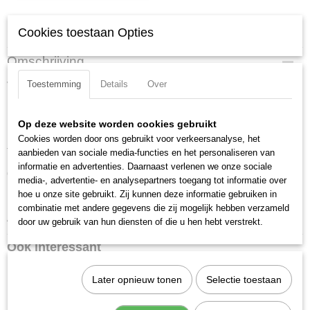
Specificaties
Cookies toestaan Opties
Productcode
Omschrijving
220008
Toestemming
Details
Over
Verchroomd en voorzien van gekartelde rand.
EAN code
7612206013314
Uitvoering: E Torx
Productcode leverancier
Op deze website worden cookies gebruikt
Materiaal: Chroom Vanadium
220008
Cookies worden door ons gebruikt voor verkeersanalyse, het
Totale lengte: 26 mm
aanbieden van sociale media-functies en het personaliseren van
informatie en advertenties. Daarnaast verlenen we onze sociale
Grootte: E8
media-, advertentie- en analysepartners toegang tot informatie over
hoe u onze site gebruikt. Zij kunnen deze informatie gebruiken in
Maat: E8
combinatie met andere gegevens die zij mogelijk hebben verzameld
Aandrijfgrootte: 3/8 inch
door uw gebruik van hun diensten of die u hen hebt verstrekt.
Ook interessant
Later opnieuw tonen
Selectie toestaan