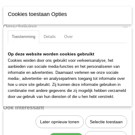
Specificaties
Cookies toestaan Opties
Productcode
Omschrijving
220010
Toestemming
Details
Over
Verchroomd en voorzien van gekartelde rand.
EAN code
7612206013321
Uitvoering: E Torx
Productcode leverancier
Op deze website worden cookies gebruikt
Materiaal: Chroom Vanadium
220010
Cookies worden door ons gebruikt voor verkeersanalyse, het
Totale lengte: 26 mm
aanbieden van sociale media-functies en het personaliseren van
informatie en advertenties. Daarnaast verlenen we onze sociale
Grootte: E10
media-, advertentie- en analysepartners toegang tot informatie over
hoe u onze site gebruikt. Zij kunnen deze informatie gebruiken in
Maat: E10
combinatie met andere gegevens die zij mogelijk hebben verzameld
Aandrijfgrootte: 3/8 inch
door uw gebruik van hun diensten of die u hen hebt verstrekt.
Ook interessant
Later opnieuw tonen
Selectie toestaan