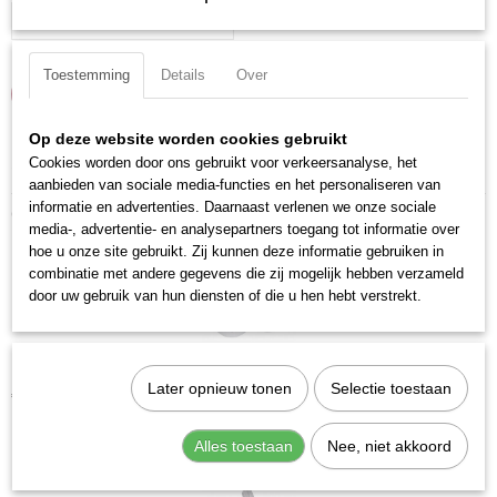
Toestemming
Details
Over
IN WINKELWAGEN
Op deze website worden cookies gebruikt
Specificaties
Cookies worden door ons gebruikt voor verkeersanalyse, het
aanbieden van sociale media-functies en het personaliseren van
Productcode
informatie en advertenties. Daarnaast verlenen we onze sociale
Ook interessant
205310
media-, advertentie- en analysepartners toegang tot informatie over
hoe u onze site gebruikt. Zij kunnen deze informatie gebruiken in
EAN code
combinatie met andere gegevens die zij mogelijk hebben verzameld
7612206033183
door uw gebruik van hun diensten of die u hen hebt verstrekt.
Productcode leverancier
205310
Kraftwerk 205030 Dop Torx 3/8" T30
Later opnieuw tonen
Selectie toestaan
€ 7,14
Alles toestaan
Nee, niet akkoord