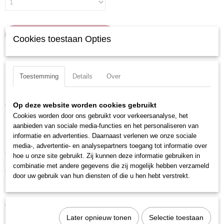
IN WINKELWAGEN
Cookies toestaan Opties
Specificaties
Toestemming
Details
Over
Productcode
Omschrijving
205030
Op deze website worden cookies gebruikt
Verchroomd en voorzien van gekartelde rand.
EAN code
Cookies worden door ons gebruikt voor verkeersanalyse, het
7612206003452
Uitvoering: Torx
aanbieden van sociale media-functies en het personaliseren van
Productcode leverancier
informatie en advertenties. Daarnaast verlenen we onze sociale
Materiaal: S2 Staal
205030
media-, advertentie- en analysepartners toegang tot informatie over
Totale lengte: 48 mm
hoe u onze site gebruikt. Zij kunnen deze informatie gebruiken in
combinatie met andere gegevens die zij mogelijk hebben verzameld
Grootte: T30
door uw gebruik van hun diensten of die u hen hebt verstrekt.
Maat: T30
Aandrijfgrootte: 3/8 inch
Later opnieuw tonen
Selectie toestaan