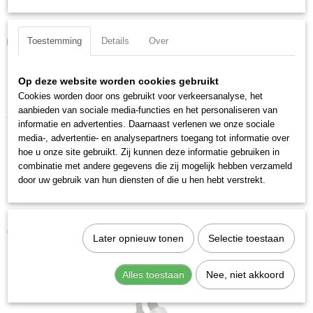
Toestemming
IN WINKELWAGEN
Details
Over
Op deze website worden cookies gebruikt
Specificaties
Cookies worden door ons gebruikt voor verkeersanalyse, het
aanbieden van sociale media-functies en het personaliseren van
Productcode
Ook interessant
informatie en advertenties. Daarnaast verlenen we onze sociale
206504
media-, advertentie- en analysepartners toegang tot informatie over
EAN code
hoe u onze site gebruikt. Zij kunnen deze informatie gebruiken in
7612206003605
combinatie met andere gegevens die zij mogelijk hebben verzameld
Productcode leverancier
door uw gebruik van hun diensten of die u hen hebt verstrekt.
206504
Kraftwerk 206007 Dop inbus 3/8" 7 mm
€ 7,44
Later opnieuw tonen
Selectie toestaan
Alles toestaan
Nee, niet akkoord