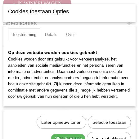
IN WINKELWAGEN
Cookies toestaan Opties
Specificaties
Productcode
Toestemming
Details
Over
Omschrijving
206008
Verchroomd en voorzien van gekartelde rand.
EAN code
Op deze website worden cookies gebruikt
7612206003551
Uitvoering: Inbus
Cookies worden door ons gebruikt voor verkeersanalyse, het
Productcode leverancier
aanbieden van sociale media-functies en het personaliseren van
Materiaal: S2 Staal
206008
informatie en advertenties. Daarnaast verlenen we onze sociale
media-, advertentie- en analysepartners toegang tot informatie over
Totale lengte: 48 mm
hoe u onze site gebruikt. Zij kunnen deze informatie gebruiken in
Aandrijfgrootte: 3/8 inch
combinatie met andere gegevens die zij mogelijk hebben verzameld
door uw gebruik van hun diensten of die u hen hebt verstrekt.
Ook interessant
Later opnieuw tonen
Selectie toestaan
Alles toestaan
Nee, niet akkoord