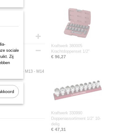
ia-
Kraftwerk 380005
nze sociale
Krachtdoppenset 1/2"
ikt. Zij
€ 96,27
hebben
 - M11 - M12 - M13 - M14
akkoord
Kraftwerk 330990
Doppenassortiment 1/2" 10-
delig
€ 47,31