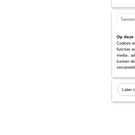
Toeste
Op deze 
Cookies wo
functies e
media-, ad
kunnen dez
verzameld 
Later 