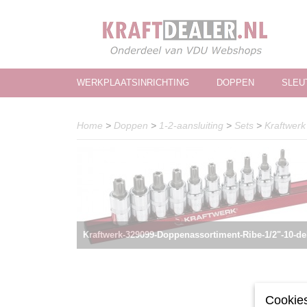
WERKPLAATSINRICHTING
DOPPEN
SLEU
Home
>
Doppen
>
1-2-aansluiting
>
Sets
>
Kraftwerk
Kraftwerk-329099-Doppenassortiment-Ribe-1/2"-10-de
Cookies