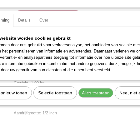
IN WINKELWAGEN
mming
Details
Over
Specificaties
website worden cookies gebruikt
rden door ons gebruikt voor verkeersanalyse, het aanbieden van sociale med
Productcode
329099
Omschrijving
n het personaliseren van informatie en advertenties. Daarnaast verlenen we o
EAN code
7612206090537
vertentie- en analysepartners toegang tot informatie over hoe u onze site gebru
Productcode leverancier
329099
10-delig bitdoppenset op magnetische rail bestaand uit:
e informatie gebruiken in combinatie met andere gegevens die zij mogelijk 
door uw gebruik van hun diensten of die u hen hebt verstrekt.
Ribe bitdoppen met stiftgeleiding M5 - M6 - M7 - M8 - M9 - M10
Gewicht: 1,09 kg
opnieuw tonen
Selectie toestaan
Alles toestaan
Nee, niet 
Materiaal: S2 Staal
Totale lengte: 285 mm
Aandrijfgrootte: 1/2 inch