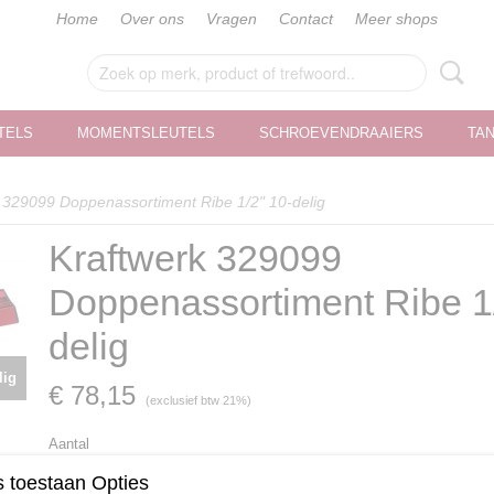
Home
Over ons
Vragen
Contact
Meer shops
TELS
MOMENTSLEUTELS
SCHROEVENDRAAIERS
TA
 329099 Doppenassortiment Ribe 1/2" 10-delig
Kraftwerk 329099
Doppenassortiment Ribe 1
delig
lig
€ 78,15
(exclusief btw 21%)
Aantal
 toestaan Opties