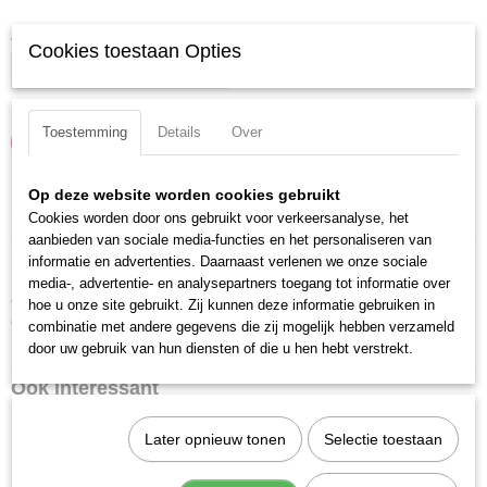
Aantal
Cookies toestaan Opties
Toestemming
Details
Over
IN WINKELWAGEN
Op deze website worden cookies gebruikt
Specificaties
Cookies worden door ons gebruikt voor verkeersanalyse, het
aanbieden van sociale media-functies en het personaliseren van
Productcode
Omschrijving
informatie en advertenties. Daarnaast verlenen we onze sociale
3083
media-, advertentie- en analysepartners toegang tot informatie over
4-delige krachtdoppenset. De doppen zijn voorzien van een kunststof huls
EAN code
hoe u onze site gebruikt. Zij kunnen deze informatie gebruiken in
om beschadiging aan (aluminium) velgen te voorkomen.
7612206083669
combinatie met andere gegevens die zij mogelijk hebben verzameld
Inhoud: 17 - 19 - 21 mm en kracht cardangewricht
Productcode leverancier
door uw gebruik van hun diensten of die u hen hebt verstrekt.
3083
Ook interessant
Later opnieuw tonen
Selectie toestaan