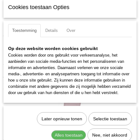
7-delig veel tand bitdoppenset op magnetische rail.
EAN code
Cookies toestaan Opties
7612206087537
Inhoud:
Productcode leverancier
328099
M5 - M6 - M8 - M10 - M12 - M14 - M16
Toestemming
Details
Over
Gewicht: 0,79 kg
Uitvoering: Veeltand
Op deze website worden cookies gebruikt
Cookies worden door ons gebruikt voor verkeersanalyse, het
Materiaal: S2 Staal
aanbieden van sociale media-functies en het personaliseren van
Totale lengte: 185 mm
informatie en advertenties. Daarnaast verlenen we onze sociale
media-, advertentie- en analysepartners toegang tot informatie over
Aandrijfgrootte: 1/2 inch
hoe u onze site gebruikt. Zij kunnen deze informatie gebruiken in
combinatie met andere gegevens die zij mogelijk hebben verzameld
Ook interessant
door uw gebruik van hun diensten of die u hen hebt verstrekt.
Later opnieuw tonen
Selectie toestaan
Kraftwerk 3083 Krachtdopset 1/2 wielbout
Alles toestaan
Nee, niet akkoord