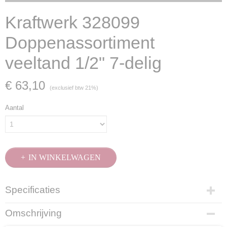
Kraftwerk 328099
Doppenassortiment
veeltand 1/2" 7-delig
€ 63,10
(exclusief btw 21%)
Aantal
IN WINKELWAGEN
Specificaties
Productcode
Omschrijving
328099