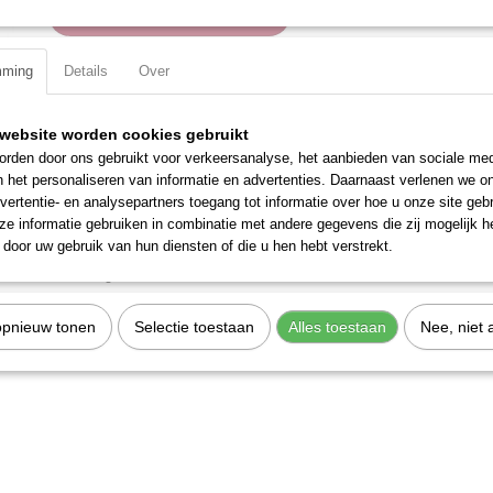
IN WINKELWAGEN
mming
Details
Over
Specificaties
Productcode
3089
Omschrijving
website worden cookies gebruikt
EAN code
7612206095389
rden door ons gebruikt voor verkeersanalyse, het aanbieden van sociale med
Productcode leverancier
3089
10-delig krachtdoppenassortiment.
n het personaliseren van informatie en advertenties. Daarnaast verlenen we o
vertentie- en analysepartners toegang tot informatie over hoe u onze site gebru
Inhoud:
e informatie gebruiken in combinatie met andere gegevens die zij mogelijk 
Ribe krachtdoppen M4 - M5 - M6 - M7 - M8 - M9 - M10 - M12 - M13 -
door uw gebruik van hun diensten of die u hen hebt verstrekt.
Uitvoering: Ribe
Materiaal: Chroom Molybdeen
opnieuw tonen
Selectie toestaan
Alles toestaan
Nee, niet 
Aandrijfgrootte: 1/2 inch