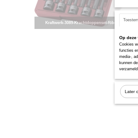
Toeste
Kraftwerk-3089-Krachtdoppenset-Ribe-lang-1/2"
Op deze 
Cookies wo
functies e
media-, ad
kunnen dez
verzameld 
Later 