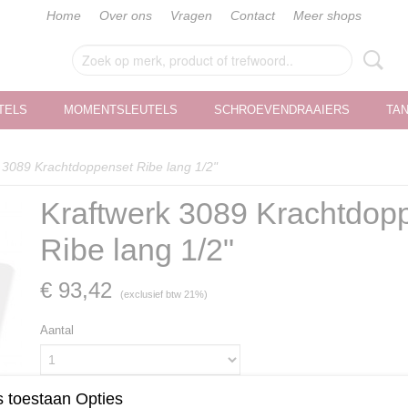
Home
Over ons
Vragen
Contact
Meer shops
TELS
MOMENTSLEUTELS
SCHROEVENDRAAIERS
TA
 3089 Krachtdoppenset Ribe lang 1/2"
Kraftwerk 3089 Krachtdop
Ribe lang 1/2"
€ 93,42
(exclusief btw 21%)
Aantal
 toestaan Opties