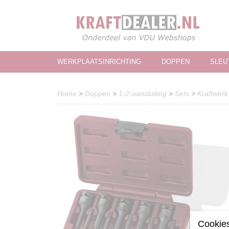
WERKPLAATSINRICHTING
DOPPEN
SLEU
Home
>
Doppen
>
1-2-aansluiting
>
Sets
>
Kraftwerk
Cookies