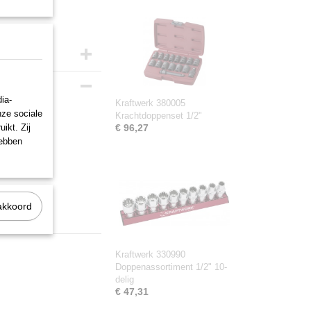
ia-
Kraftwerk 380005
nze sociale
Krachtdoppenset 1/2"
ikt. Zij
€ 96,27
hebben
 M14
akkoord
Kraftwerk 330990
Doppenassortiment 1/2" 10-
delig
€ 47,31