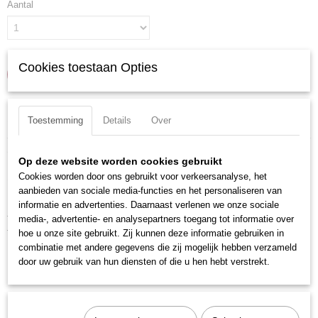
Aantal
Cookies toestaan Opties
IN WINKELWAGEN
Specificaties
Toestemming
Details
Over
Productcode
Omschrijving
3084
Op deze website worden cookies gebruikt
Cookies worden door ons gebruikt voor verkeersanalyse, het
12-delig krachtdoppenassortiment.
EAN code
aanbieden van sociale media-functies en het personaliseren van
7612206095358
informatie en advertenties. Daarnaast verlenen we onze sociale
Inhoud:
Productcode leverancier
media-, advertentie- en analysepartners toegang tot informatie over
Torx krachtdoppen T10 - T15 - T20 - T25 - T27 - T30 - T40 - T45 - T50 -
3084
hoe u onze site gebruikt. Zij kunnen deze informatie gebruiken in
T55 - T60 - T70
combinatie met andere gegevens die zij mogelijk hebben verzameld
L x B x H: 210 x 145 x 50 mm
door uw gebruik van hun diensten of die u hen hebt verstrekt.
Uitvoering: Torx, lang
Materiaal: Chroom Molybdeen