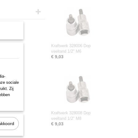
Kraftwerk 328006 Dop
veeltand 1/2" M6
€ 9,03
ia-
nze sociale
ikt. Zij
hebben
Kraftwerk 328008 Dop
veeltand 1/2" M8
akkoord
€ 9,03