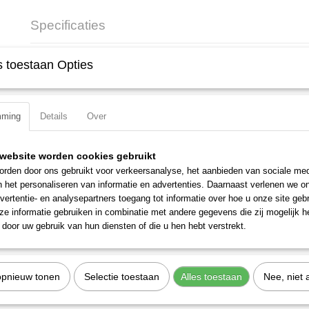
Specificaties
Productcode
339012
 toestaan Opties
EAN code
7612206090728
Productcode leverancier
339012
mming
Details
Over
website worden cookies gebruikt
rden door ons gebruikt voor verkeersanalyse, het aanbieden van sociale med
n het personaliseren van informatie en advertenties. Daarnaast verlenen we o
vertentie- en analysepartners toegang tot informatie over hoe u onze site gebru
e informatie gebruiken in combinatie met andere gegevens die zij mogelijk 
door uw gebruik van hun diensten of die u hen hebt verstrekt.
opnieuw tonen
Selectie toestaan
Alles toestaan
Nee, niet 