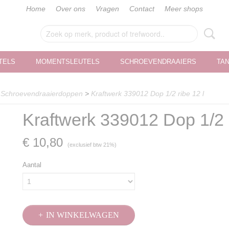
Home
Over ons
Vragen
Contact
Meer shops
TELS
MOMENTSLEUTELS
SCHROEVENDRAAIERS
TA
>
Schroevendraaierdoppen
>
Kraftwerk 339012 Dop 1/2 ribe 12 l
Kraftwerk 339012 Dop 1/2 r
€ 10,80
(exclusief btw 21%)
Aantal
IN WINKELWAGEN