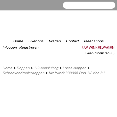
Home
Over ons
Vragen
Contact
Meer shops
Inloggen
Registreren
UW WINKELWAGEN
Geen producten
(0)
Home
>
Doppen
>
1-2-aansluiting
>
Losse-doppen
>
Schroevendraaierdoppen
>
Kraftwerk 339008 Dop 1/2 ribe 8 l