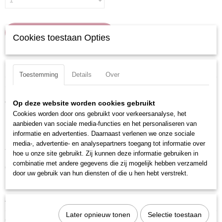
IN WINKELWAGEN
Cookies toestaan Opties
Specificaties
Toestemming
Details
Over
Productcode
Omschrijving
328012
Op deze website worden cookies gebruikt
Verchroomd en voorzien van een gekartelde rand.
EAN code
Cookies worden door ons gebruikt voor verkeersanalyse, het
7612206031202
Uitvoering: Veeltand
aanbieden van sociale media-functies en het personaliseren van
Productcode leverancier
informatie en advertenties. Daarnaast verlenen we onze sociale
Materiaal: S2 Staal
328012
media-, advertentie- en analysepartners toegang tot informatie over
Totale lengte: 55 mm
hoe u onze site gebruikt. Zij kunnen deze informatie gebruiken in
combinatie met andere gegevens die zij mogelijk hebben verzameld
Grootte: M12
door uw gebruik van hun diensten of die u hen hebt verstrekt.
Maat: M12
Aandrijfgrootte: 1/2 inch
Later opnieuw tonen
Selectie toestaan
Ook interessant