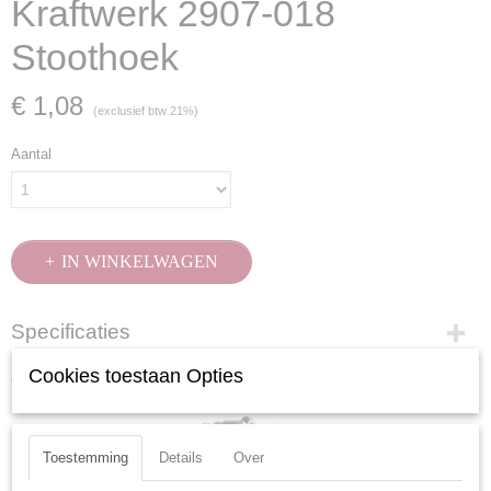
Kraftwerk 2907-018
Stoothoek
€ 1,08
(exclusief btw 21%)
Aantal
IN WINKELWAGEN
Specificaties
Productcode
Cookies toestaan Opties
Ook interessant
2907-018
EAN code
8718638930867
Toestemming
Details
Over
Productcode leverancier
2907-018