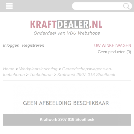
Inloggen
Registreren
UW WINKELWAGEN
Geen producten
(0)
Home
>
Werkplaatsinrichting
>
Gereedschapswagens-en-
toebehoren
>
Toebehoren
>
Kraftwerk 2907-018 Stoothoek
Kraftwerk-2907-018-Stoothoek