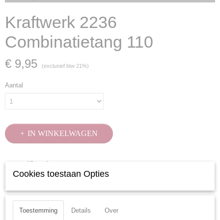
Kraftwerk 2236
Combinatietang 110
€ 9,95
(exclusief btw 21%)
Aantal
IN WINKELWAGEN
Specificaties
Cookies toestaan Opties
Productcode
Ook interessant
2236
EAN code
Toestemming
Details
Over
7612206057882