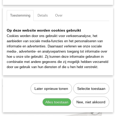
Omschrijving
3401-54
12-delig steekratel-/ringratelsleutelset.
EAN code
Met ratelmechanisme in zowel de ring- als de steekzijde.
7612206089616
Toestemming
Details
Over
Productcode leverancier
Inhoud: 8 - 9 - 10 - 11 - 12 - 13 - 14 - 15 - 16 - 17 - 18 - 19 mm
3401-54
Op deze website worden cookies gebruikt
L x B x H: 325 x 185 x 56 mm
Cookies worden door ons gebruikt voor verkeersanalyse, het
aanbieden van sociale media-functies en het personaliseren van
Ook interessant
informatie en advertenties. Daarnaast verlenen we onze sociale
media-, advertentie- en analysepartners toegang tot informatie over
hoe u onze site gebruikt. Zij kunnen deze informatie gebruiken in
combinatie met andere gegevens die zij mogelijk hebben verzameld
door uw gebruik van hun diensten of die u hen hebt verstrekt.
Kraftwerk 3401-10 Steekratel-/ringratelsleutel 10 mm
€ 15,12
Later opnieuw tonen
Selectie toestaan
Alles toestaan
Nee, niet akkoord