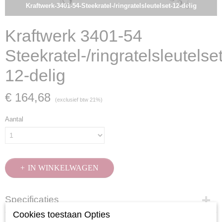
Kraftwerk-3401-54-Steekratel-/ringratelsleutelset-12-delig
Kraftwerk 3401-54
Steekratel-/ringratelsleutelse
12-delig
€ 164,68
(exclusief btw 21%)
Aantal
IN WINKELWAGEN
Specificaties
Cookies toestaan Opties
Productcode