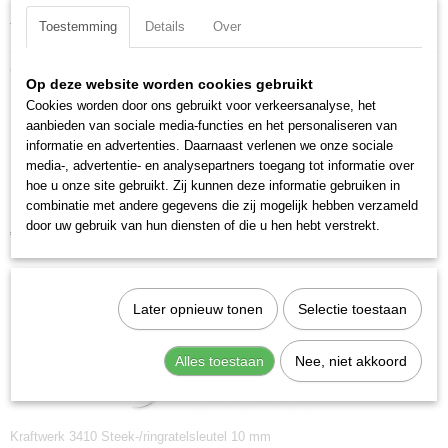
7612206044721
Toestemming
Details
Over
Totale lengte: 400 mm
Productcode leverancier
3430M
Ook interessant
Op deze website worden cookies gebruikt
Cookies worden door ons gebruikt voor verkeersanalyse, het
aanbieden van sociale media-functies en het personaliseren van
informatie en advertenties. Daarnaast verlenen we onze sociale
media-, advertentie- en analysepartners toegang tot informatie over
hoe u onze site gebruikt. Zij kunnen deze informatie gebruiken in
combinatie met andere gegevens die zij mogelijk hebben verzameld
Kraftwerk 3413 Steek-/ringratelsleutel 13 mm
door uw gebruik van hun diensten of die u hen hebt verstrekt.
€ 13,04
Later opnieuw tonen
Selectie toestaan
Alles toestaan
Nee, niet akkoord
Kraftwerk 3410 Steek-/ringratelsleutel 10 mm