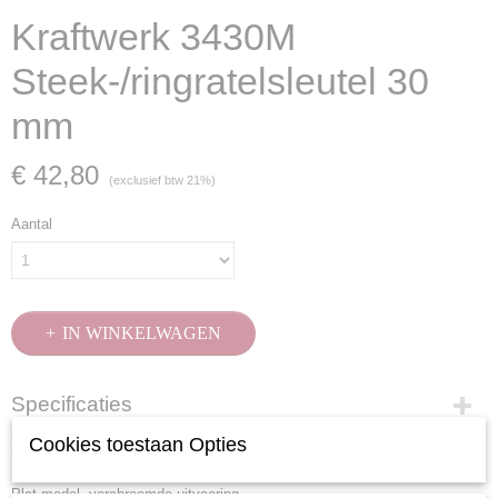
Kraftwerk 3430M
Steek-/ringratelsleutel 30
mm
€ 42,80
(exclusief btw 21%)
Aantal
IN WINKELWAGEN
Specificaties
Cookies toestaan Opties
Productcode
Omschrijving
3430M
Plat model, verchroomde uitvoering.
EAN code